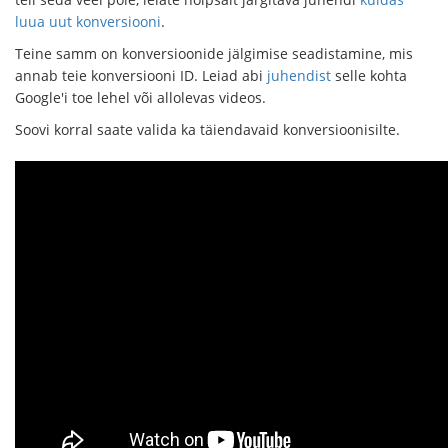
luua uut konversiooni
.
Teine samm on konversioonide jälgimise seadistamine, mis
annab teie konversiooni ID. Leiad abi
juhendist
selle kohta
Google'i toe lehel või allolevas videos.
Soovi korral saate valida ka täiendavaid konversioonisilte.