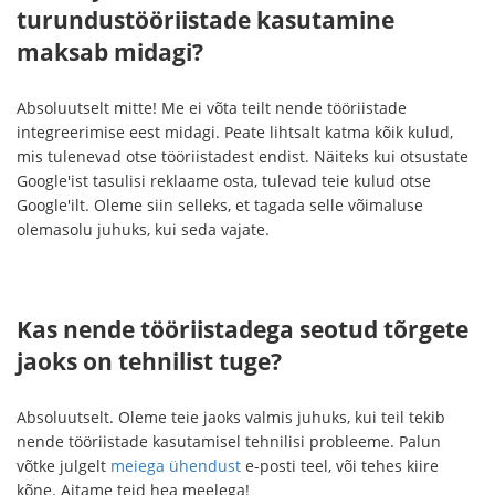
turundustööriistade kasutamine
maksab midagi?
Absoluutselt mitte! Me ei võta teilt nende tööriistade
integreerimise eest midagi. Peate lihtsalt katma kõik kulud,
mis tulenevad otse tööriistadest endist. Näiteks kui otsustate
Google'ist tasulisi reklaame osta, tulevad teie kulud otse
Google'ilt. Oleme siin selleks, et tagada selle võimaluse
olemasolu juhuks, kui seda vajate.
Kas nende tööriistadega seotud tõrgete
jaoks on tehnilist tuge?
Absoluutselt. Oleme teie jaoks valmis juhuks, kui teil tekib
nende tööriistade kasutamisel tehnilisi probleeme. Palun
võtke julgelt
meiega ühendust
e-posti teel, või tehes kiire
kõne. Aitame teid hea meelega!