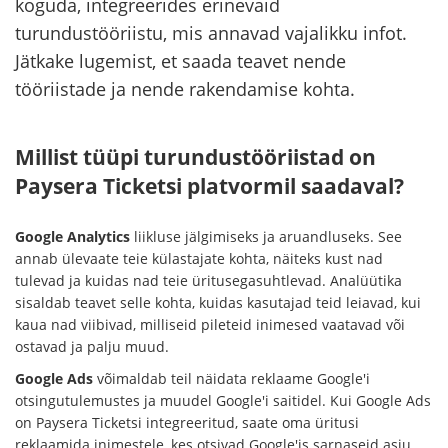
koguda, integreerides erinevaid
turundustööriistu, mis annavad vajalikku infot.
Jätkake lugemist, et saada teavet nende
tööriistade ja nende rakendamise kohta.
Millist tüüpi turundustööriistad on
Paysera Ticketsi platvormil saadaval?
Google Analytics
liikluse jälgimiseks ja aruandluseks. See
annab ülevaate teie külastajate kohta, näiteks kust nad
tulevad ja kuidas nad teie üritusegasuhtlevad. Analüütika
sisaldab teavet selle kohta, kuidas kasutajad teid leiavad, kui
kaua nad viibivad, milliseid pileteid inimesed vaatavad või
ostavad ja palju muud.
Google Ads
võimaldab teil näidata reklaame Google'i
otsingutulemustes ja muudel Google'i saitidel. Kui Google Ads
on Paysera Ticketsi integreeritud, saate oma üritusi
reklaamida inimestele, kes otsivad Google'is sarnaseid asju.