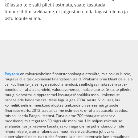
külastab teie saiti piletit ostmata, saate kasutada
ümbersihtimisreklaame, et julgustada teda tagasi tulema ja
ostu lõpule viima.
Paysera
on rahvusvaheline finantstehnoloogia ettevõte, mis pakub kiireid,
mugavaid ja taskukohaseid finantsteenuseid. PPakume oma klientidele laia
valikut finants- ja sellega seotud lahendusi, sealhulgas makseväravat e-
poodidele, rahaülekandeid, valuutavahetust, maksekaarte, ürituste piletite
müügiplatvormi ja tipptasemel kasutajasõbralikku mobiilirakendust
rahaasjade haldamiseks. Meie lugu algas 2004. aastal Vilniuses, kui
kolmeliikmeline meeskond alustas teekonda ühise eesmärgi poole
finantssektoris. 2012. aastal saime esimeseks e-raha asutuseks Leedus,
mis sai Leedu Panga litsentsi. Täna oleme 700 töötajast koosnev
meeskond, mis tegutseb 30 riigis üle maailma. Üle miljoni rakenduse
allalaadimise ja kasvava kasutajaskonnaga oleme pühendunud piiride
nihutamisele ja oma rakenduse muutmisele valdkonna juhtivaks
superrakenduseks, pakkudes finants- ja elustiiliteenuseid kogu maailmas.