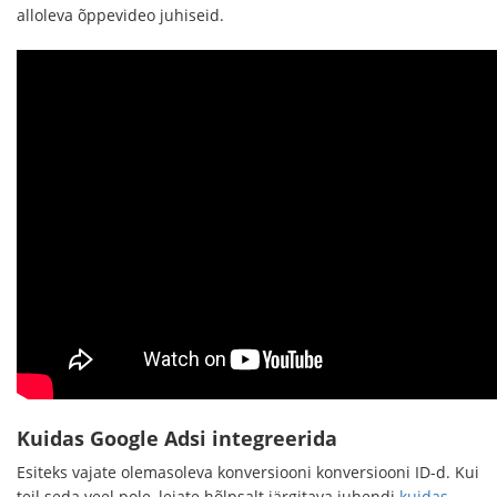
alloleva õppevideo juhiseid.
Kuidas Google Adsi integreerida
Esiteks vajate olemasoleva konversiooni konversiooni ID-d. Kui
teil seda veel pole, leiate hõlpsalt järgitava juhendi
kuidas