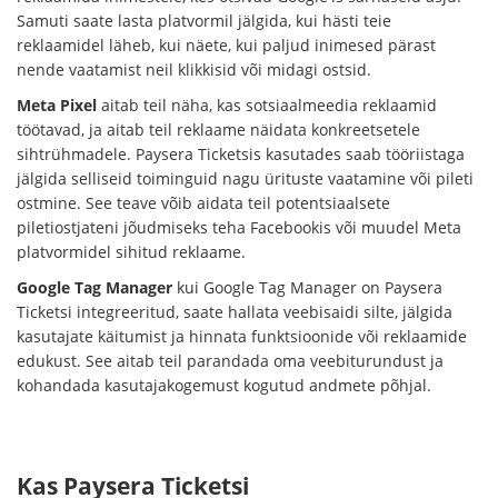
Samuti saate lasta platvormil jälgida, kui hästi teie
reklaamidel läheb, kui näete, kui paljud inimesed pärast
nende vaatamist neil klikkisid või midagi ostsid.
Meta Pixel
aitab teil näha, kas sotsiaalmeedia reklaamid
töötavad, ja aitab teil reklaame näidata konkreetsetele
sihtrühmadele. Paysera Ticketsis kasutades saab tööriistaga
jälgida selliseid toiminguid nagu ürituste vaatamine või pileti
ostmine. See teave võib aidata teil potentsiaalsete
piletiostjateni jõudmiseks teha Facebookis või muudel Meta
platvormidel sihitud reklaame.
Google Tag Manager
kui Google Tag Manager on Paysera
Ticketsi integreeritud, saate hallata veebisaidi silte, jälgida
kasutajate käitumist ja hinnata funktsioonide või reklaamide
edukust. See aitab teil parandada oma veebiturundust ja
kohandada kasutajakogemust kogutud andmete põhjal.
Kas Paysera Ticketsi