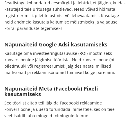
Seadistage kohandatud eesmärgid ja lehtrid, et jälgida, kuidas
kasutajad teie üritusega suhtlevad. Need võivad hõlmata
registreerimisi, piletite ostmist või lehevaatamisi. Kasutage
neid andmeid kasutaja käitumise mõistmiseks ja vajaduse
korral paranduste tegemiseks.
Näpunäiteid Google Adsi kasutamiseks
Kasutage oma investeeringutasuvuse (ROI) mõõtmiseks
konversioonide jälgimise tööriista. Neid konversioone (nt
piletimüüki või registreerumisi) jälgides näete, millised
märksõnad ja reklaamisõnumid toimivad kõige paremini.
Näpunäiteid Meta (Facebook) Pixeli
kasutamiseks
See tööriist aitab teil jälgida Facebooki reklaamide
konversioone ja uuesti turundada inimestele, kes on teie
veebisaidil juba mingeid toiminguid teinud.