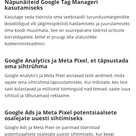
Näpunäiteid Google Tag Manageri
kasutamiseks
Kasutage seda tööriista oma veebisaidil turundusmärgendite
(koodilõigud või jälgimispikslid) haldamiseks ja juurutamiseks
ilma koodi muutmata. See on suurepärane tööriist ürituste
korraldajatele, kellel ei pruugi olla ulatuslikke
kodeerimisteadmisi.
Google Analytics ja Meta Pixel, et täpsustada
oma sihtrühma
Google Analytics ja Meta Pixel annavad teile andmed, mida
vajate oma sihtrühma täpsustamiseks. Kui mõistate, kes teie
saiti külastavad ja milliseid toiminguid nad teevad, saate luua
sihitud ja tõhusamaid reklaame.
Google Ads ja Meta Pixel potentsiaalsete
osalejate uuesti sihtimiseks
Google Ads ja Meta Pixel on parimad tööriistad
potentsiaalsete osalejate uuesti sihtimiseks. Kui keegi