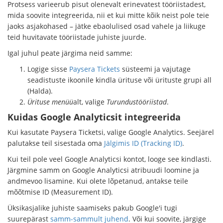
Protsess varieerub pisut olenevalt erinevatest tööriistadest,
mida soovite integreerida, nii et kui mitte kõik neist pole teie
jaoks asjakohased – jätke ebaolulised osad vahele ja liikuge
teid huvitavate tööriistade juhiste juurde.
Igal juhul peate järgima neid samme:
Logige sisse
Paysera Tickets
süsteemi ja vajutage
seadistuste ikoonile kindla ürituse või ürituste grupi all
(Halda).
Ürituse menüü
alt, valige
Turundustööriistad
.
Kuidas Google Analyticsit integreerida
Kui kasutate Paysera Ticketsi, valige Google Analytics. Seejärel
palutakse teil sisestada oma
Jälgimis ID (Tracking ID)
.
Kui teil pole veel Google Analyticsi kontot, looge see kindlasti.
Järgmine samm on Google Analyticsi atribuudi loomine ja
andmevoo lisamine. Kui olete lõpetanud, antakse teile
mõõtmise ID (Measurement ID).
Üksikasjalike juhiste saamiseks pakub Google'i tugi
suurepärast
samm-sammult juhend
. Või kui soovite, järgige