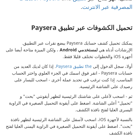
المصرفية عبر الانترنت
.
تحميل الكشوفات عبر تطبيق Paysera
يمكنك تحميل كشف حسابك Paysera ببضع نقرات عبر التطبيق.
الإرشادات أدناه هي
لمستخدمي Android
، ولكن الميزة متاحة أيضا على
أجهزة iOS والخطوات تختلف قليلا فقط.
أولا، سجل الدخول إلى
the تطبيق Paysera
. إذا كان لديك العديد من
حسابات Paysera - انقر فوق اسمك في الجزء العلوي واختر الحساب
المناسب. إذا كنت ترغب في تحديد عملة أخرى - اسحب لليسار على
رصيدك على الشاشة الرئيسية.
ثم - اسحب لأعلى على شاشتك الرئيسية لتظهر أيقونتي "بحث" و
"تحميل" أعلى الشاشة. اضغط على أيقونة التحميل الصغيرة في الزاوية
اليسرى العليا لفتح نافذة الكشف.
بالنسبة لأجهزة iOS، اسحب لأسفل على الشاشة الرئيسية لتظهر نافذة
"بحث". اضغط على أيقونة التحميل الصغيرة في الزاوية اليمنى العليا لفتح
نافذة الكشف