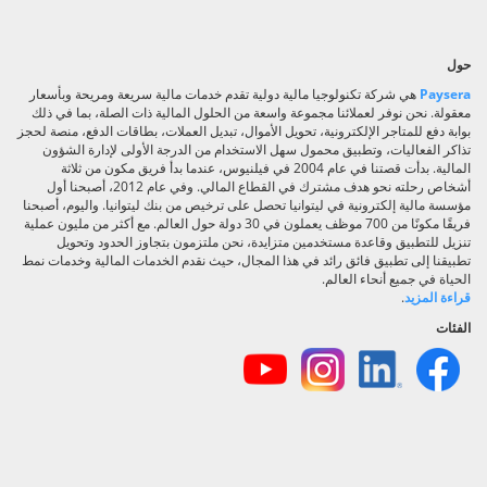
حول
Paysera
هي شركة تكنولوجيا مالية دولية تقدم خدمات مالية سريعة ومريحة وبأسعار
معقولة. نحن نوفر لعملائنا مجموعة واسعة من الحلول المالية ذات الصلة، بما في ذلك
بوابة دفع للمتاجر الإلكترونية، تحويل الأموال، تبديل العملات، بطاقات الدفع، منصة لحجز
تذاكر الفعاليات، وتطبيق محمول سهل الاستخدام من الدرجة الأولى لإدارة الشؤون
المالية. بدأت قصتنا في عام 2004 في فيلنيوس، عندما بدأ فريق مكون من ثلاثة
أشخاص رحلته نحو هدف مشترك في القطاع المالي. وفي عام 2012، أصبحنا أول
مؤسسة مالية إلكترونية في ليتوانيا تحصل على ترخيص من بنك ليتوانيا. واليوم، أصبحنا
فريقًا مكونًا من 700 موظف يعملون في 30 دولة حول العالم. مع أكثر من مليون عملية
تنزيل للتطبيق وقاعدة مستخدمين متزايدة، نحن ملتزمون بتجاوز الحدود وتحويل
تطبيقنا إلى تطبيق فائق رائد في هذا المجال، حيث نقدم الخدمات المالية وخدمات نمط
الحياة في جميع أنحاء العالم.
قراءة المزيد
.
الفئات