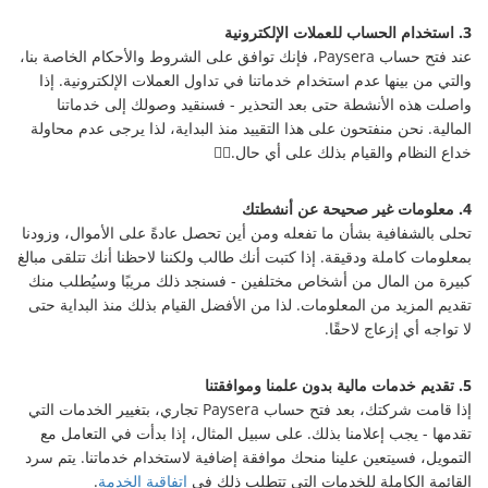
3. استخدام الحساب للعملات الإلكترونية
عند فتح حساب Paysera، فإنك توافق على الشروط والأحكام الخاصة بنا،
والتي من بينها عدم استخدام خدماتنا في تداول العملات الإلكترونية. إذا
واصلت هذه الأنشطة حتى بعد التحذير - فسنقيد وصولك إلى خدماتنا
المالية. نحن منفتحون على هذا التقييد منذ البداية، لذا يرجى عدم محاولة
خداع النظام والقيام بذلك على أي حال.🕵️‍♀️
4. معلومات غير صحيحة عن أنشطتك
تحلى بالشفافية بشأن ما تفعله ومن أين تحصل عادةً على الأموال، وزودنا
بمعلومات كاملة ودقيقة. إذا كتبت أنك طالب ولكننا لاحظنا أنك تتلقى مبالغ
كبيرة من المال من أشخاص مختلفين - فسنجد ذلك مريبًا وسيُطلب منك
تقديم المزيد من المعلومات. لذا من الأفضل القيام بذلك منذ البداية حتى
لا تواجه أي إزعاج لاحقًا.
5. تقديم خدمات مالية بدون علمنا وموافقتنا
إذا قامت شركتك، بعد فتح حساب Paysera تجاري، بتغيير الخدمات التي
تقدمها - يجب إعلامنا بذلك. على سبيل المثال، إذا بدأت في التعامل مع
التمويل، فسيتعين علينا منحك موافقة إضافية لاستخدام خدماتنا. يتم سرد
القائمة الكاملة للخدمات التي تتطلب ذلك في
اتفاقية الخدمة
.