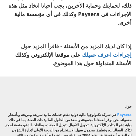
ذلك، لحمايتك وحماية الآخرين، يجب أحيانا اتخاذ مثل هذه
الإجراءات في Paysera وكذلك في أي مؤسسة مالية
أخرى.
إذا كان لديك المزيد من الأسئلة - فاقرأ المزيد حول
إجراءات اعرف عميلك
على موقعنا الإلكتروني وكذلك
الأسئلة المتداولة حول هذا الموضوع.
حول
Paysera
هي شركة تكنولوجيا مالية دولية تقدم خدمات مالية سريعة ومريحة وبأسعار
معقولة. نحن نوفر لعملائنا مجموعة واسعة من الحلول المالية ذات الصلة، بما في ذلك
بوابة دفع للمتاجر الإلكترونية، تحويل الأموال، تبديل العملات، بطاقات الدفع، منصة لحجز
تذاكر الفعاليات، وتطبيق محمول سهل الاستخدام من الدرجة الأولى لإدارة الشؤون
المالية. بدأت قصتنا في عام 2004 في فيلنيوس، عندما بدأ فريق مكون من ثلاثة