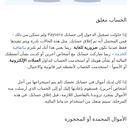
الحساب مغلق
إذا حاولت تسجيل الدخول إلى حسابك Paysera ولم تتمكن من ذلك -
فمن المحتمل أنه تم إغلاق حسابك. مثل هذه الحالات نادرة ويتم تنفيذها
فقط عندما تكون
ضرورية للغاية
. ربما يعني هذا أنك لم تلتزم بـ
اتفاقية
الخدمة
– ربما شاركت حسابك مع أشخاص آخرين أو كذبت بشأن أنشطتك
المالية أو بشأن هويتك أو استخدمت الحساب لتداول
العملات الإلكترونية
,
أو الأسوأ - استخدمت الحساب لأنشطة غير قانونية والاحتيال.
إذا كان لديك أموال في حسابك تخصك (لم يتم استخراجها من أجل
أشخاص آخرين)، فسنقوم بإعادتها إليك أو إلى الحساب الذي أرسلت منه
الأموال بمجرد تزويدنا بالتفاصيل اللازمة، قبل إغلاق حسابك. في هذه
المرحلة، سيتم منعك من استخدام خدماتنا المالية.
الأموال المجمدة أو المحجوزة