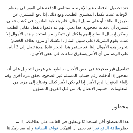
عند تحصيل الدفعات عبر الإنترنت، ستتلقى الدفعة على الفور في معظم
الأوقات عندما يكمل المشتري الطلب. ومع ذلك، إذا دفع المشتري عن
طريق البطاقة أو على سبيل المثال، قام بتغطية الفاتورة في كشك فعلي،
فسترى أن دفعاته محجوزة. هذا يعني أنهم قد دفعوا بالفعل مقابل الطلب
ويمكن إرسال البضائع إليهم ولكنك لن تتمكن من استخدام هذه الأموال إلا
عندما يقوم الشريك (على سبيل المثال، الكشك أو مزود بطاقة الخصم)
بتحرير هذه الأموال إلينا. قد يستمر هذا الحجز عادةً لمدة تصل إلى 3 أيام،
على الرغم من أن الأمر يستغرق ساعات في بعض الأحيان.
تفاصيل غير صحيحة
في بعض الأحيان، بالطبع، يتم عرض التحويل على أنه
محجوز إذا أدخلت رقم حساب المستلم غير الصحيح. تحقق مرة أخرى وقم
بإلغاء الدفع إذا لزم الأمر. إذا لم يكن الأمر كذلك ونحتاج إلى مزيد من
المعلومات - فسيتم الاتصال بك من قبل الفريق المسؤول.
محظور
هذا المصطلح أقل استخدامًا وينطبق في الغالب على بطاقتك. إذا تم
حظر
بطاقة الدفع فيزا
قد يعني أن انتهكت
قواعد البطاقة
و لم يعد بإمكاننا