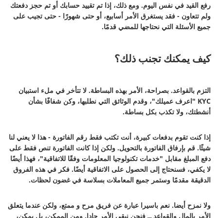
رفع القيد في نفس اليوم. ومع ذلك، إذا تم تقييد حسابك أو تم حجز دفعتك
ولم تتعاون - فقد يستغرق الأمر أسابيع، أو حتى شهورًا - حتى تجيب على
جميع الأسئلة التي نحتاجها للمضي قدمًا.
كيف يمكنك تجنب ذلك؟
التزم بالقواعد. بصراحة، الأمر بهذه البساطة. لا تتأخر في ملء استبيان
KYC "اعرف عميلك"، وقدم الوثائق التي نطلبها، وكن شفافًا بشأن
أنشطتك، ولا تكذب بكل بساطة.
إذا كنت تقوم بدفعات كبيرة، أنت تكتب فقط رقم الفاتورة - هذا لا يعني لنا
شيئًا. قم بإرفاق الفاتورة بالتحويل. ولكن إذا كانت الفاتورة تنص فقط على
دفع المبلغ مقابل "خدمات تكنولوجيا المعلومات وفقًا للاتفاقية"، فهذا أيضًا
لا يكفي، فسنحتاج إلى الحصول على الاتفاقية أيضًا. فكر في هذه الفروق
الدقيقة مقدمًا وستمر جميع المعاملات بسلاسة في غضون لحظات.
ولا نمزح أيضا. نعم باسيرا عبارة عن فريق مرح و ممتع، ولكن عندما يتعلق
الأمر بالمال والقواعد ــ فنحن نبقي الأمر جادا. ومن الممكن، بل يمكن،