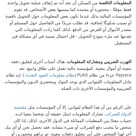
المعلومات الناقصة
من الممكن أن تجد أنه تم إيقاف عملية تحويل واحدة
فقط مؤقتًا - محجوزة أو مجمدة كما يسميها بعض الأشخاص. قد تقوم
المؤسسات المالية بذلك عندما تكون بعض المعلومات حول التحويل ناقصة
أو تسبب شكوكًا إضافية. قد نطلب مزيدًا من التفاصيل حول المستلم أو
مصدر الأموال أو الغرض من الدفع. لذلك كلما زادت المعلومات التي
تقدمها عند ملء نموذج التحويل - قل احتمال تسببه في أي مشكلة في
المستقبل.
التهرب الضريبي ومشاركة المعلومات.
هناك أسباب أخرى لتعليق دفعة
معينة أو أموال معينة. كمؤسسة مالية تعمل على نطاق واسع، تعد
Paysera جزءا من نظام PLAIS (
نظام معلومات القيود النقدية
). إنه نظام
تبادل المعلومات الليتواني الذي يوحد البنوك ومحضري الديون والمؤسسات
الضريبية والمؤسسات الأخرى ذات الصلة.
على الرغم من أن هذا النظام ليتواني، إلا أن المؤسسات مثل
مفتشية
الدولة للضرائب
تشارك المعلومات (مثل حقيقة أن شخصا معينا لديه
حساب معنا) بين المنظمات المماثلة في الدول الأخرى. لذلك، إذا كان
شخص ما يتجنب دفع الضرائب أو شيء مشابه، فقد نحصل نحن أو أي بنك
آخر لهذا الشخص على أمر بتعليق دفعات معينة. ثم تراهم محجوزين أو