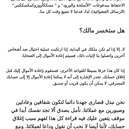
الاحتفاظ بمدفوعات "الأسلحة والورود" و " مسككأووروكمكسككس"
(الرسائل العشوائية). لذا، فدعنا لا نضيع وقت كل منا.
هل ستخسر مالك؟
لا، إلا إذا لم تكن ملكك في البداية. إذا ارتكبت عملية احتيال ضد أشخاص
آخرين واتصلوا بنا لإثبات ذلك، فسيتم إعادة الأموال إلى الضحايا.
إذا كان هذا خرقا بسيطا للقواعد الأخرى، فسنقوم بإعادة الأموال إليك قبل
إغلاق حسابك. تجدر الإشارة إلى أنه لا يمكننا إعادة الأموال إلا إلى حسابك
المصرفي. لا يمكن أن يكون قريب أو صديق.
نحن نبذل قصارى جهدنا دائما لنكون شفافين وعادلين
وصبورين مع عملائنا. نأمل بصدق ألا تجد نفسك أبدا في
موقف يتعين عليك فيه قراءة كل هذا لفهم سبب إغلاق
حسابك، لأننا أيضا لا نحب أن نقول وداعا لعملائنا. ومع