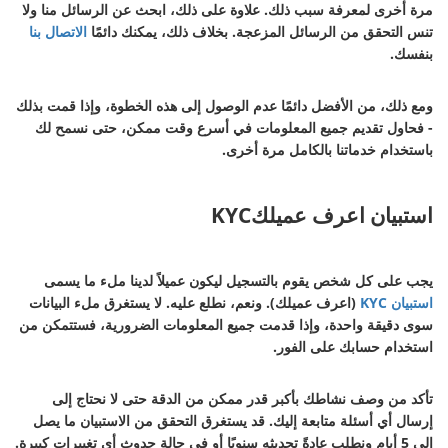
مرة أخرى لمعرفة سبب ذلك. علاوة على ذلك، ابحث عن الرسائل منا ولا
تنس التحقق من الرسائل المزعجة. بخلاف ذلك، يمكنك دائمًا
الاتصال بنا
بنفسك.
ومع ذلك، من الأفضل دائمًا عدم الوصول إلى هذه الخطوة، وإذا قمت بذلك
- فحاول تقديم جميع المعلومات في أسرع وقت ممكن، حتى نسمح لك
باستخدام خدماتنا بالكامل مرة أخرى.
استبيان اعرف عميلكKYC
يجب على كل شخص يقوم بالتسجيل ليكون عميلاً لدينا ملء ما يسمى
استبيان KYC
(اعرف عميلك). ونعم، نطلع عليه. لا يستغرق ملء البيانات
سوى دقيقة واحدة، وإذا قدمت جميع المعلومات الضرورية، فستتمكن من
استخدام حسابك على الفور.
تأكد من وصف نشاطك بأكبر قدر ممكن من الدقة حتى لا نحتاج إلى
إرسال أي أسئلة متابعة إليك. قد يستغرق التحقق من الاستبيان ما يصل
إلى 5 أيام ونطلب عادةً تحديثه سنويًا أو في حالة حدوث أي تغييرات كبيرة.